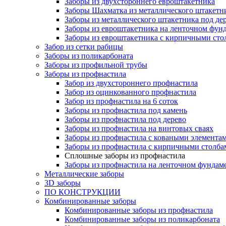
Заборы из двухстороннего евроштакетника
Заборы Шахматка из металлического штакетн
Заборы из металлического штакетника под де
Заборы из евроштакетника на ленточном фунд
Заборы из евроштакетника с кирпичными сто
Забор из сетки рабицы
Заборы из поликарбоната
Заборы из профильной трубы
Заборы из профнастила
Забор из двухстороннего профнастила
Забор из оцинкованного профнастила
Забор из профнастила на 6 соток
Заборы из профнастила под камень
Заборы из профнастила под дерево
Заборы из профнастила на винтовых сваях
Заборы из профнастила с коваными элемента
Заборы из профнастила с кирпичными столба
Сплошные заборы из профнастила
Заборы из профнастила на ленточном фундам
Металлические заборы
3D заборы
ПО КОНСТРУКЦИИ
Комбинированные заборы
Комбинированные заборы из профнастила
Комбинированные заборы из поликарбоната