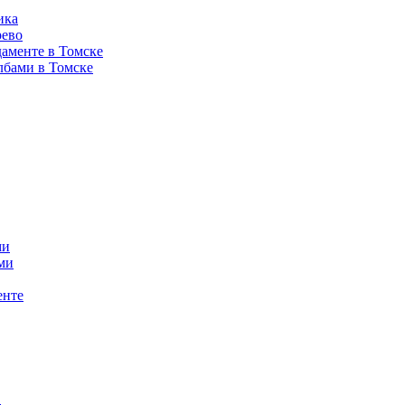
ика
рево
аменте в Томске
лбами в Томске
ми
ми
енте