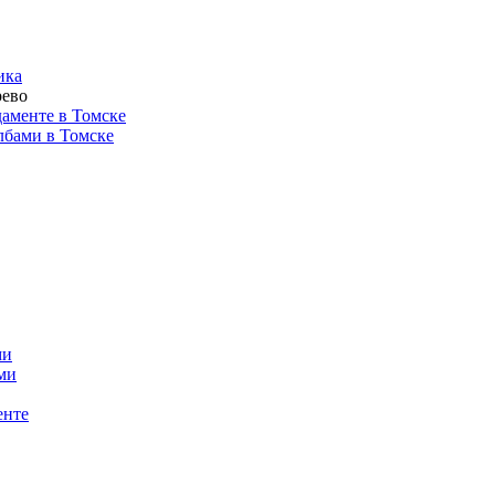
ика
рево
аменте в Томске
лбами в Томске
ми
ми
енте