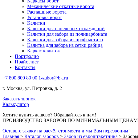
Каркасы ворот
Механические откатные ворота
Распашные ворота
Установка ворот
Калитки
Калитки для панельных ограждений
Калитки для забора из поликарбоната
Калитки для забора из профнастила
Калитка для забора из сетки рабица
Каркас калиток
Портфолио
Прайс лист
Контакты
+7 800 800 80 00
1-zabor@bk.ru
г. Москва, ул. Петровка, д. 2
Заказать звонок
Калькулятор
Хотите купить дешево? Обращайтесь к нам!
ПРОИЗВОДСТВО ЗАБОРОВ ПО МИНИМАЛЬНЫМ ЦЕНАМ В
Оставьте заявку на расчёт стоимости и мы Вам перезвоним!
Главная
>
Каталог заборов
>
Забор из евроштакетника
>
Заборы