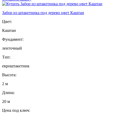
Забор из штакетника под дерево цвет Каштан
Цвет:
Каштан
Фундамент:
ленточный
Тип:
евроштакетник
Высота:
2 м
Длина:
20 м
Цена под ключ: