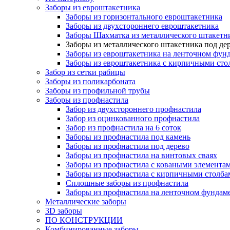
Заборы из евроштакетника
Заборы из горизонтального евроштакетника
Заборы из двухстороннего евроштакетника
Заборы Шахматка из металлического штакетн
Заборы из металлического штакетника под де
Заборы из евроштакетника на ленточном фунд
Заборы из евроштакетника с кирпичными сто
Забор из сетки рабицы
Заборы из поликарбоната
Заборы из профильной трубы
Заборы из профнастила
Забор из двухстороннего профнастила
Забор из оцинкованного профнастила
Забор из профнастила на 6 соток
Заборы из профнастила под камень
Заборы из профнастила под дерево
Заборы из профнастила на винтовых сваях
Заборы из профнастила с коваными элемента
Заборы из профнастила с кирпичными столба
Сплошные заборы из профнастила
Заборы из профнастила на ленточном фундам
Металлические заборы
3D заборы
ПО КОНСТРУКЦИИ
Комбинированные заборы