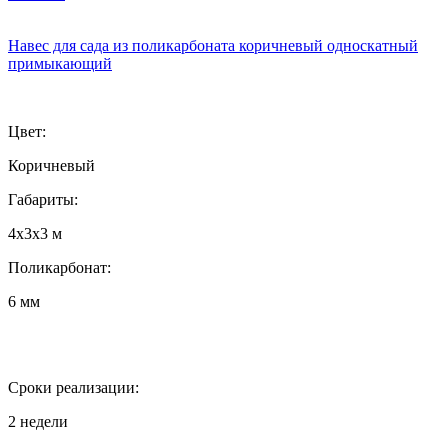
Навес для сада из поликарбоната коричневый односкатный
примыкающий
Цвет:
Коричневый
Габариты:
4х3х3 м
Поликарбонат:
6 мм
Сроки реализации:
2 недели