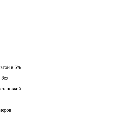
латой в 5%
 без
установкой
неров