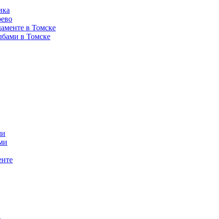
ика
рево
аменте в Томске
лбами в Томске
ми
ми
енте