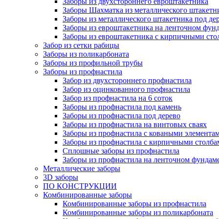
Заборы из двухстороннего евроштакетника
Заборы Шахматка из металлического штакетн
Заборы из металлического штакетника под де
Заборы из евроштакетника на ленточном фунд
Заборы из евроштакетника с кирпичными сто
Забор из сетки рабицы
Заборы из поликарбоната
Заборы из профильной трубы
Заборы из профнастила
Забор из двухстороннего профнастила
Забор из оцинкованного профнастила
Забор из профнастила на 6 соток
Заборы из профнастила под камень
Заборы из профнастила под дерево
Заборы из профнастила на винтовых сваях
Заборы из профнастила с коваными элемента
Заборы из профнастила с кирпичными столба
Сплошные заборы из профнастила
Заборы из профнастила на ленточном фундам
Металлические заборы
3D заборы
ПО КОНСТРУКЦИИ
Комбинированные заборы
Комбинированные заборы из профнастила
Комбинированные заборы из поликарбоната