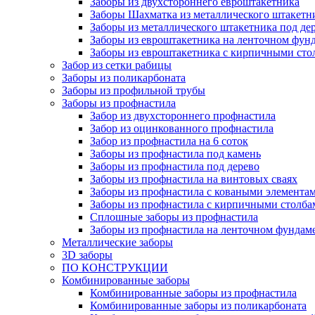
Заборы из двухстороннего евроштакетника
Заборы Шахматка из металлического штакетн
Заборы из металлического штакетника под де
Заборы из евроштакетника на ленточном фунд
Заборы из евроштакетника с кирпичными сто
Забор из сетки рабицы
Заборы из поликарбоната
Заборы из профильной трубы
Заборы из профнастила
Забор из двухстороннего профнастила
Забор из оцинкованного профнастила
Забор из профнастила на 6 соток
Заборы из профнастила под камень
Заборы из профнастила под дерево
Заборы из профнастила на винтовых сваях
Заборы из профнастила с коваными элемента
Заборы из профнастила с кирпичными столба
Сплошные заборы из профнастила
Заборы из профнастила на ленточном фундам
Металлические заборы
3D заборы
ПО КОНСТРУКЦИИ
Комбинированные заборы
Комбинированные заборы из профнастила
Комбинированные заборы из поликарбоната