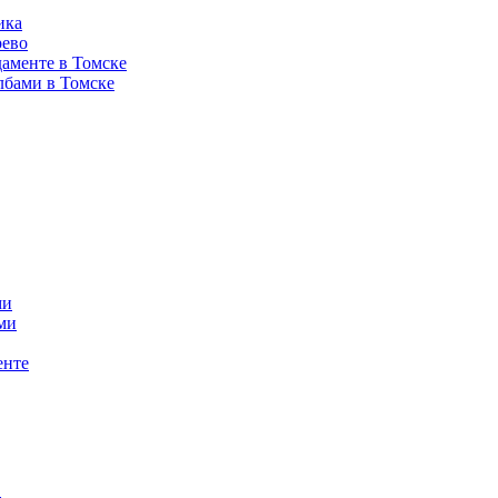
ика
рево
аменте в Томске
лбами в Томске
ми
ми
енте